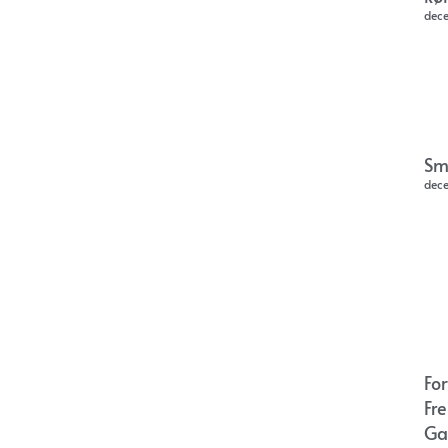
dec
Sm
dec
Fo
Fr
Ga