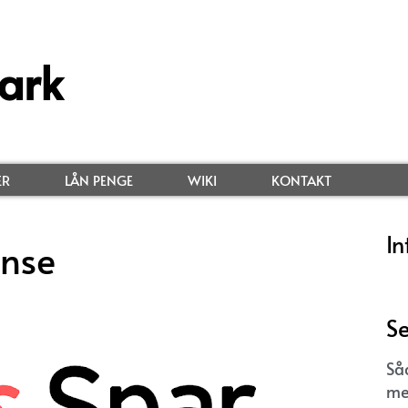
ark
ER
LÅN PENGE
WIKI
KONTAKT
In
nse
Se
Så
me