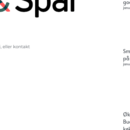
go
janu
, eller kontakt
Sm
på
janu
Øk
Bu
kø