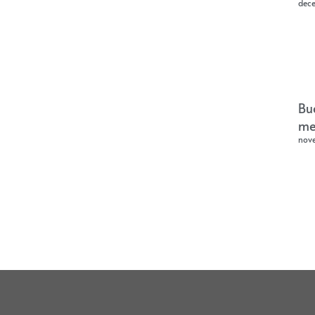
dec
Bu
me
nov