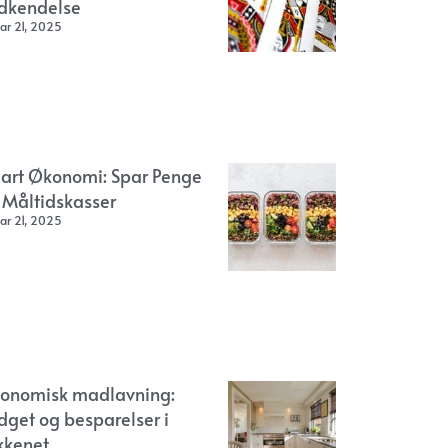
dkendelse
ar 21, 2025
art Økonomi: Spar Penge
 Måltidskasser
ar 21, 2025
onomisk madlavning:
dget og besparelser i
kkenet