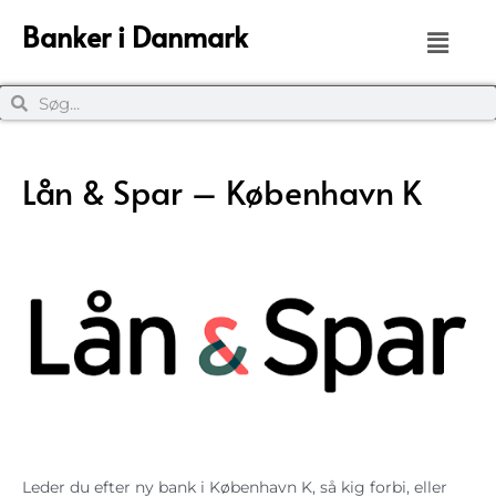
Banker i Danmark
Lån & Spar – København K
Leder du efter ny bank i København K, så kig forbi, eller