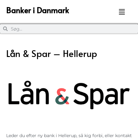
Banker i Danmark
Lån & Spar – Hellerup
Leder du efter ny bank i Hellerup, så kig forbi, eller kontakt