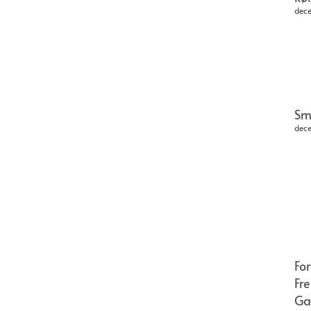
dec
Sm
dec
Fo
Fr
Ga