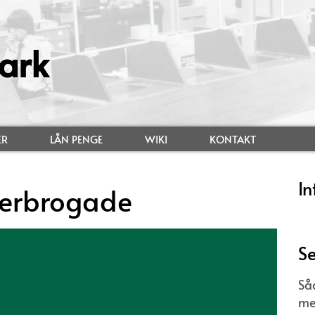
ark
ER
LÅN PENGE
WIKI
KONTAKT
In
terbrogade
Se
Så
me