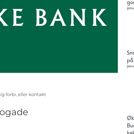
go
janu
Sm
på
janu
g forbi, eller kontakt
rogade
Øk
Bu
kø