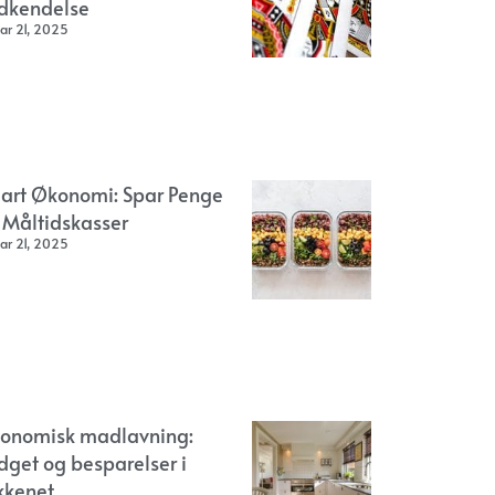
dkendelse
ar 21, 2025
art Økonomi: Spar Penge
 Måltidskasser
ar 21, 2025
onomisk madlavning:
dget og besparelser i
kkenet