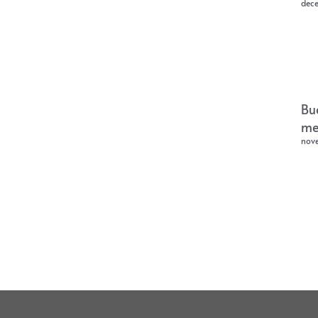
dec
Bu
me
nov