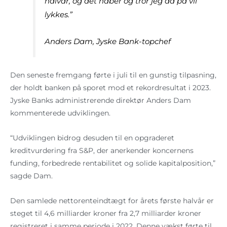
halvår, og det håber og tror jeg da på vil
lykkes.”
Anders Dam, Jyske Bank-topchef
Den seneste fremgang førte i juli til en gunstig tilpasning,
der holdt banken på sporet mod et rekordresultat i 2023.
Jyske Banks administrerende direktør Anders Dam
kommenterede udviklingen.
“Udviklingen bidrog desuden til en opgraderet
kreditvurdering fra S&P, der anerkender koncernens
funding, forbedrede rentabilitet og solide kapitalposition,”
sagde Dam.
Den samlede nettorenteindtægt for årets første halvår er
steget til 4,6 milliarder kroner fra 2,7 milliarder kroner
registreret i samme periode i 2022. Denne vækst førte til