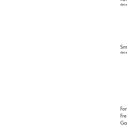
dec
Sm
dec
Fo
Fr
Ga