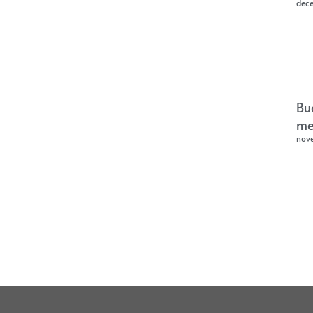
dec
Bu
me
nov