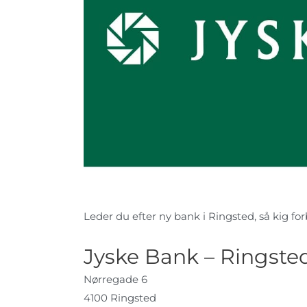
Leder du efter ny bank i Ringsted, så kig forb
Jyske Bank – Ringste
Nørregade 6
4100 Ringsted