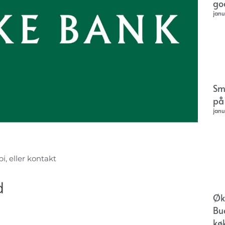
go
janu
Sm
på
janu
i, eller kontakt
d
Øk
Bu
kø