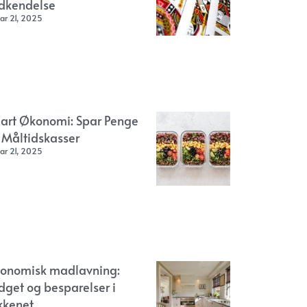
dkendelse
ar 21, 2025
art Økonomi: Spar Penge
 Måltidskasser
ar 21, 2025
onomisk madlavning:
dget og besparelser i
kkenet