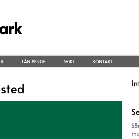
ark
ER
LÅN PENGE
WIKI
KONTAKT
In
gsted
Se
Så
me