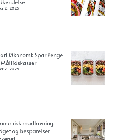
dkendelse
ar 21, 2025
art Økonomi: Spar Penge
 Måltidskasser
ar 21, 2025
onomisk madlavning:
dget og besparelser i
kkenet