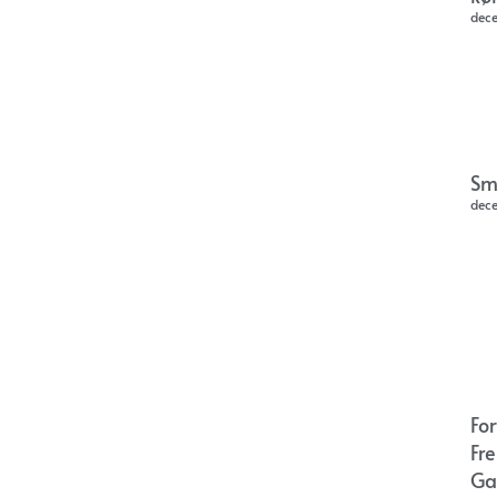
dec
Sm
dec
Fo
Fr
Ga