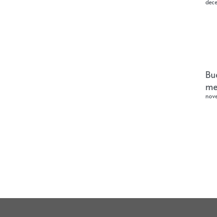
dec
Bu
me
nov