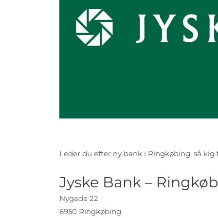
Leder du efter ny bank i Ringkøbing, så kig f
Jyske Bank – Ringkø
Nygade 22
6950 Ringkøbing