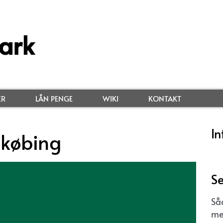
ark
ER
LÅN PENGE
WIKI
KONTAKT
In
gkøbing
Se
Så
me