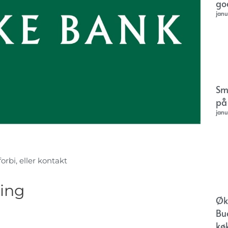
go
janu
Sm
på
janu
orbi, eller kontakt
bing
Øk
Bu
kø