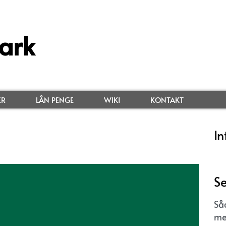
ark
ER
LÅN PENGE
WIKI
KONTAKT
In
e
Se
Så
me