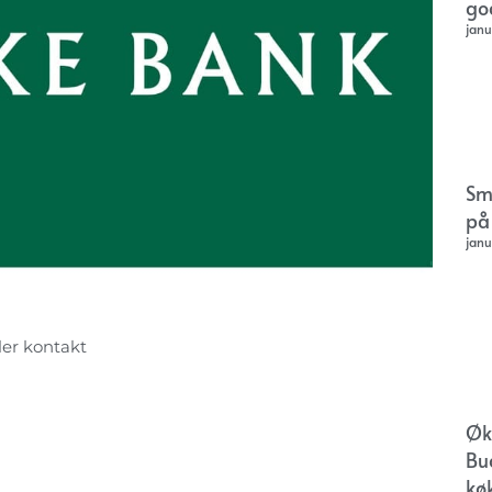
go
janu
Sm
på
janu
ller kontakt
Øk
Bu
kø