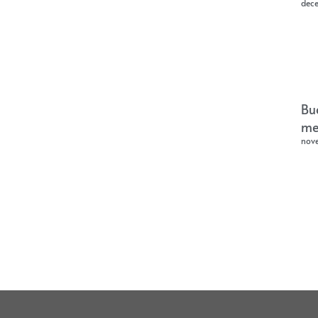
dec
Bu
me
nov