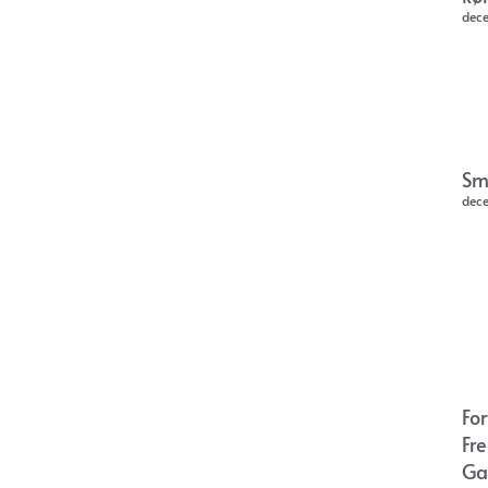
dec
Sm
dec
Fo
Fr
Ga