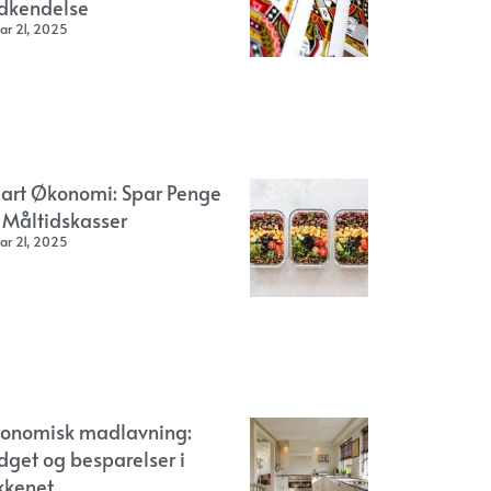
dkendelse
ar 21, 2025
art Økonomi: Spar Penge
 Måltidskasser
ar 21, 2025
onomisk madlavning:
dget og besparelser i
kkenet