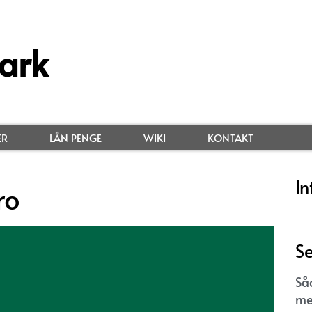
ark
ER
LÅN PENGE
WIKI
KONTAKT
In
ro
Se
Så
me