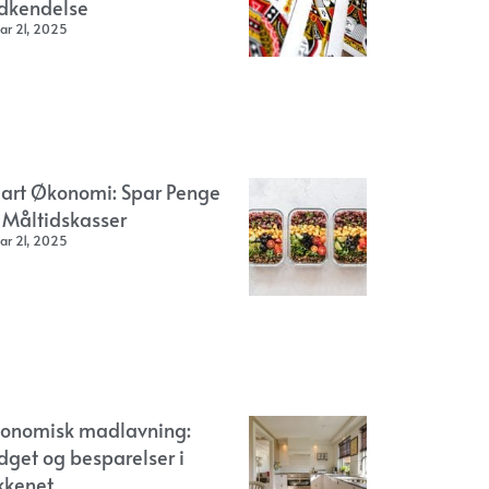
dkendelse
ar 21, 2025
art Økonomi: Spar Penge
 Måltidskasser
ar 21, 2025
onomisk madlavning:
dget og besparelser i
kkenet