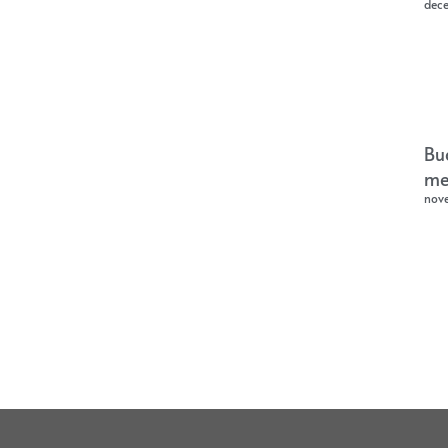
dec
Bu
me
nov