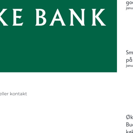
go
janu
Sm
på
janu
eller kontakt
Øk
Bu
kø