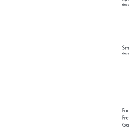
dec
Sm
dec
Fo
Fr
Ga