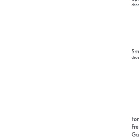
dec
Sm
dec
Fo
Fr
Ga