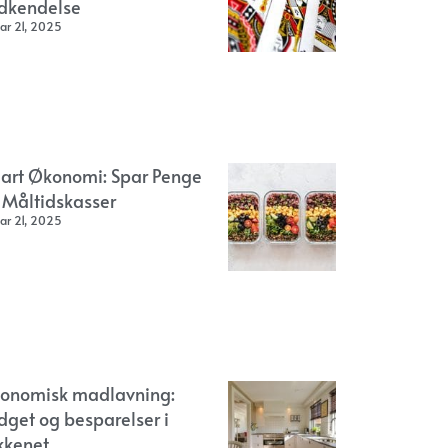
dkendelse
ar 21, 2025
art Økonomi: Spar Penge
 Måltidskasser
ar 21, 2025
onomisk madlavning:
dget og besparelser i
kkenet