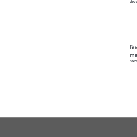
dec
Bu
me
nov