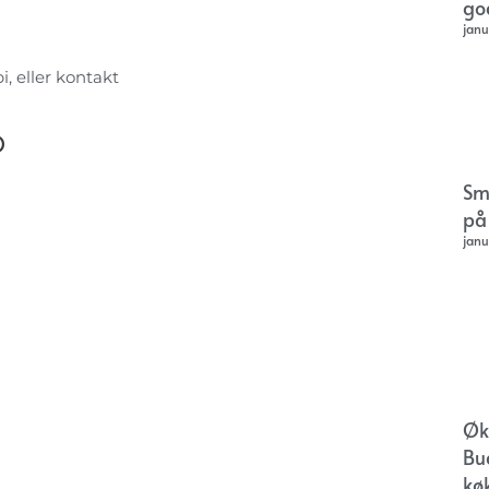
go
janu
i, eller kontakt
p
Sm
på
janu
Øk
Bu
kø