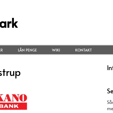
ark
ER
LÅN PENGE
WIKI
KONTAKT
In
strup
Se
Så
me