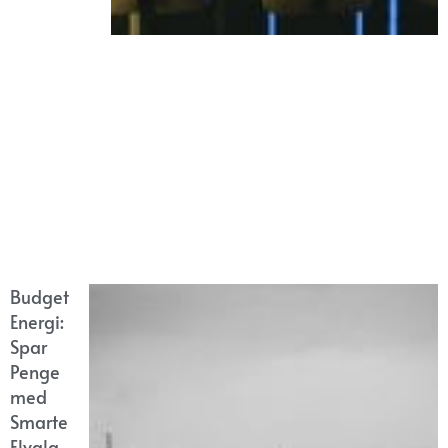
Budget
Energi:
Spar
Penge
med
Smarte
Elvalg