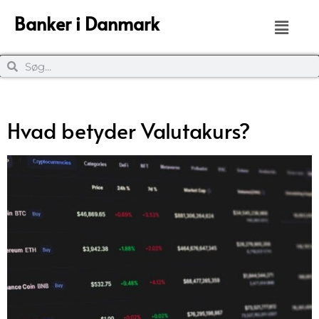
Banker i Danmark
Hvad betyder Valutakurs?