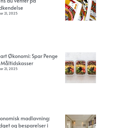
ns du venter på
dkendelse
ar 21, 2025
art Økonomi: Spar Penge
 Måltidskasser
ar 21, 2025
onomisk madlavning:
dget og besparelser i