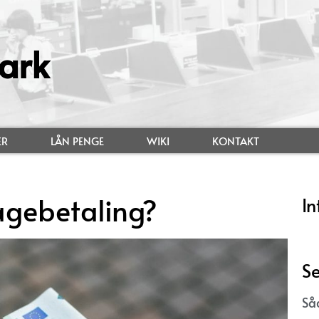
ark
ER
LÅN PENGE
WIKI
KONTAKT
agebetaling?
In
Se
Så