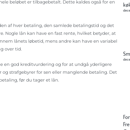
hele beløbet er tilbagebetalt. Dette kaldes også for en
kø
dec
en af hver betaling, den samlede betalingstid og det
e. Nogle lån kan have en fast rente, hvilket betyder, at
nnem lånets løbetid, mens andre kan have en variabel
g over tid.
Sm
dec
de en god kreditvurdering og for at undgå yderligere
r og strafgebyrer for sen eller manglende betaling. Det
betaling, før du tager et lån.
Fo
Fr