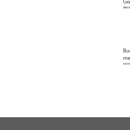
Ga
dec
Bu
me
nov