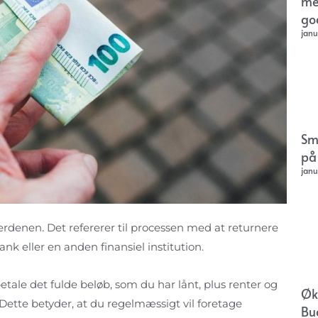
me
go
janu
Sm
på
janu
erdenen. Det refererer til processen med at returnere
ank eller en anden finansiel institution.
etale det fulde beløb, som du har lånt, plus renter og
Øk
Dette betyder, at du regelmæssigt vil foretage
Bu