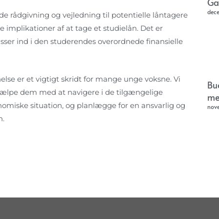
Ga
dec
de rådgivning og vejledning til potentielle låntagere
implikationer af at tage et studielån. Det er
sser ind i den studerendes overordnede finansielle
nelse er et vigtigt skridt for mange unge voksne. Vi
Bu
ælpe dem med at navigere i de tilgængelige
me
omiske situation, og planlægge for en ansvarlig og
nov
n.