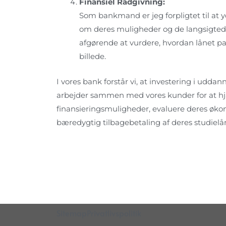
Finansiel Rådgivning:
Som bankmand er jeg forpligtet til at y
om deres muligheder og de langsigtede 
afgørende at vurdere, hvordan lånet pa
billede.
I vores bank forstår vi, at investering i uddan
arbejder sammen med vores kunder for at hj
finansieringsmuligheder, evaluere deres økon
bæredygtig tilbagebetaling af deres studielå
Sitemap
Privatlivspolitik