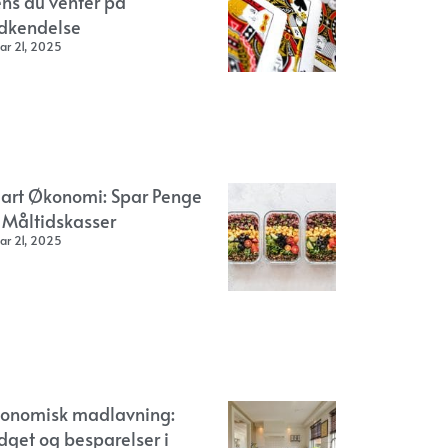
ns du venter på
dkendelse
ar 21, 2025
art Økonomi: Spar Penge
 Måltidskasser
ar 21, 2025
onomisk madlavning:
dget og besparelser i