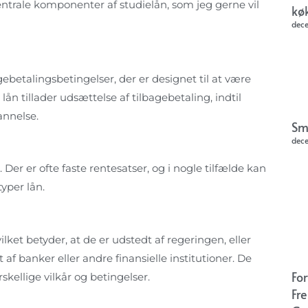
entrale komponenter af studielån, som jeg gerne vil
kø
dec
ebetalingsbetingelser, der er designet til at være
n tillader udsættelse af tilbagebetaling, indtil
nnelse.
Sm
dec
Der er ofte faste rentesatser, og i nogle tilfælde kan
yper lån.
lket betyder, at de er udstedt af regeringen, eller
t af banker eller andre finansielle institutioner. De
Fo
kellige vilkår og betingelser.
Fr