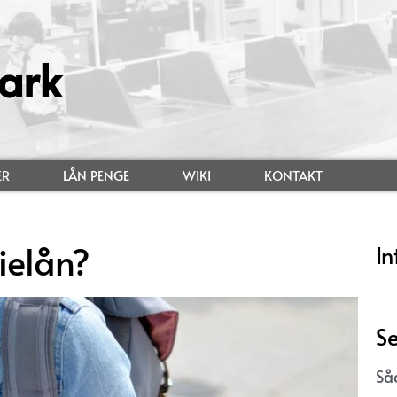
ark
ER
LÅN PENGE
WIKI
KONTAKT
ielån?
In
Se
Så