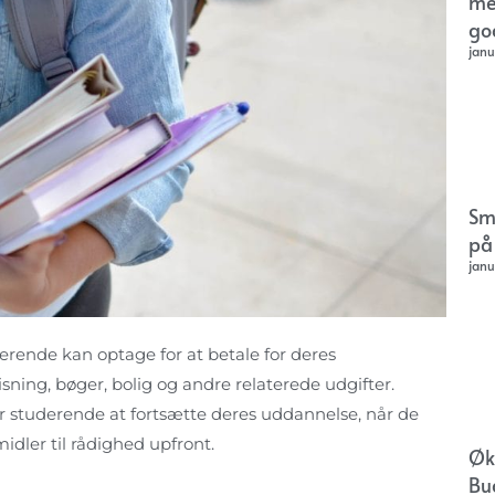
me
go
janu
Sm
på
janu
derende kan optage for at betale for deres
ing, bøger, bolig og andre relaterede udgifter.
for studerende at fortsætte deres uddannelse, når de
ler til rådighed upfront.
Øk
Bu