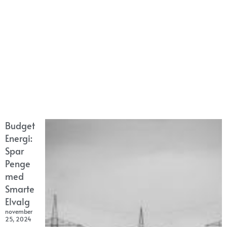
Budget
Energi:
Spar
Penge
med
Smarte
Elvalg
november
25, 2024