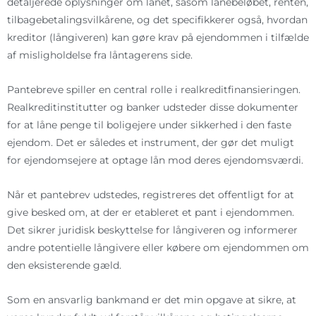
detaljerede oplysninger om lånet, såsom lånebeløbet, renten,
tilbagebetalingsvilkårene, og det specifikkerer også, hvordan
kreditor (långiveren) kan gøre krav på ejendommen i tilfælde
af misligholdelse fra låntagerens side.
Pantebreve spiller en central rolle i realkreditfinansieringen.
Realkreditinstitutter og banker udsteder disse dokumenter
for at låne penge til boligejere under sikkerhed i den faste
ejendom. Det er således et instrument, der gør det muligt
for ejendomsejere at optage lån mod deres ejendomsværdi.
Når et pantebrev udstedes, registreres det offentligt for at
give besked om, at der er etableret et pant i ejendommen.
Det sikrer juridisk beskyttelse for långiveren og informerer
andre potentielle långivere eller købere om ejendommen om
den eksisterende gæld.
Som en ansvarlig bankmand er det min opgave at sikre, at