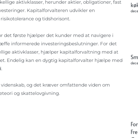
llige aktivklasser, herunder aktier, obligationer, fast
kø
vesteringer. Kapitalforvalteren udvikler en
dec
risikotolerance og tidshorisont.
For det første hjælper det kunder med at navigere i
ræffe informerede investeringsbeslutninger. For det
llige aktivklasser, hjælper kapitalforvaltning med at
Sm
let. Endelig kan en dygtig kapitalforvalter hjælpe med
dec
.
en videnskab, og det kræver omfattende viden om
eteori og skattelovgivning.
Fo
Fr