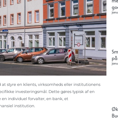
me
go
janu
Sm
på
janu
 at styre en klients, virksomheds eller institutionens
ecifikke investeringsmål. Dette gøres typisk af en
en individuel forvalter, en bank, et
ansiel institution.
Øk
Bu