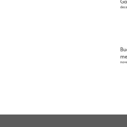
Ga
dec
Bu
me
nov