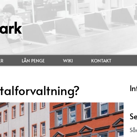
ark
ER
LÅN PENGE
WIKI
KONTAKT
alforvaltning?
In
Se
Så