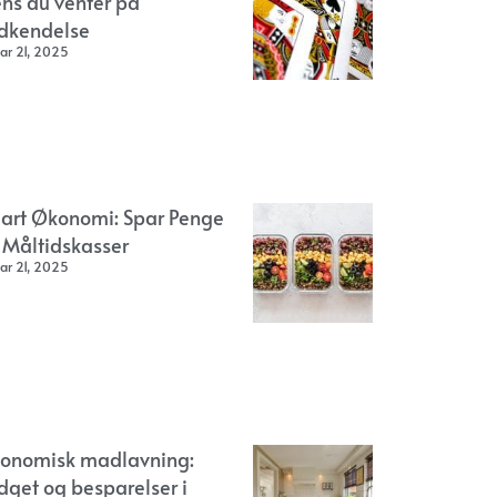
ns du venter på
dkendelse
ar 21, 2025
art Økonomi: Spar Penge
 Måltidskasser
ar 21, 2025
onomisk madlavning:
dget og besparelser i