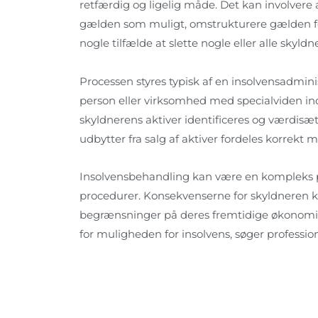
retfærdig og ligelig måde. Det kan involvere 
gælden som muligt, omstrukturere gælden for a
nogle tilfælde at slette nogle eller alle skyld
Processen styres typisk af en insolvensadmini
person eller virksomhed med specialviden inden 
skyldnerens aktiver identificeres og værdisætt
udbytter fra salg af aktiver fordeles korrekt 
Insolvensbehandling kan være en kompleks pr
procedurer. Konsekvenserne for skyldneren ka
begrænsninger på deres fremtidige økonomiske 
for muligheden for insolvens, søger professio