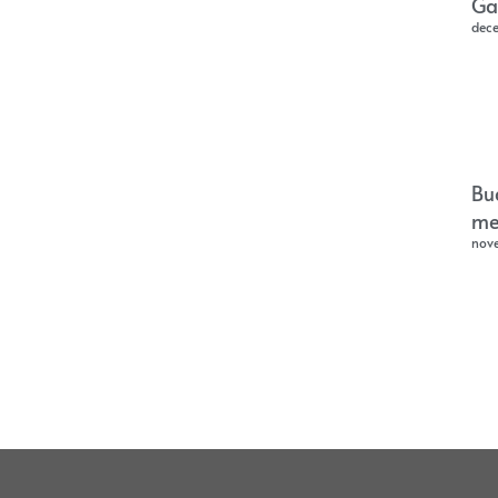
Ga
dec
Bu
me
nov