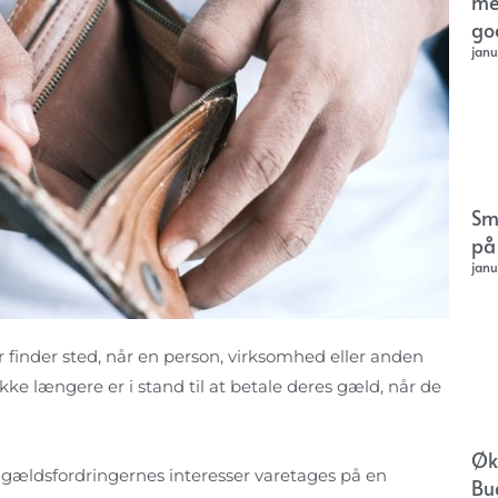
me
go
janu
Sm
på
janu
r finder sted, når en person, virksomhed eller anden
ikke længere er i stand til at betale deres gæld, når de
Øk
t gældsfordringernes interesser varetages på en
Bu