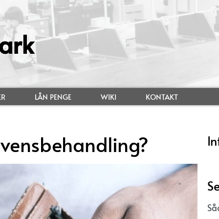
ark
ER
LÅN PENGE
WIKI
KONTAKT
lvensbehandling?
In
Se
Så