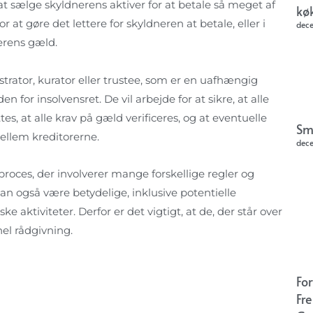
at sælge skyldnerens aktiver for at betale så meget af
kø
t gøre det lettere for skyldneren at betale, eller i
dec
nerens gæld.
strator, kurator eller trustee, som er en uafhængig
for insolvensret. De vil arbejde for at sikre, at alle
es, at alle krav på gæld verificeres, og at eventuelle
Sm
mellem kreditorerne.
dec
oces, der involverer mange forskellige regler og
n også være betydelige, inklusive potentielle
aktiviteter. Derfor er det vigtigt, at de, der står over
nel rådgivning.
Fo
Fr