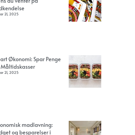
ns du venter på
dkendelse
ar 21, 2025
art Økonomi: Spar Penge
 Måltidskasser
ar 21, 2025
onomisk madlavning:
dget og besparelser i