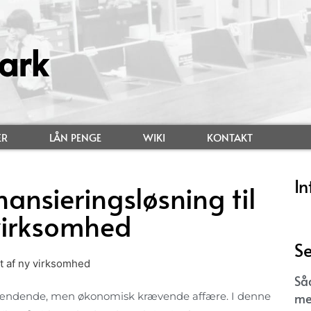
ark
ER
LÅN PENGE
WIKI
KONTAKT
In
nansieringsløsning til
 virksomhed
Se
Så
me
pændende, men økonomisk krævende affære. I denne