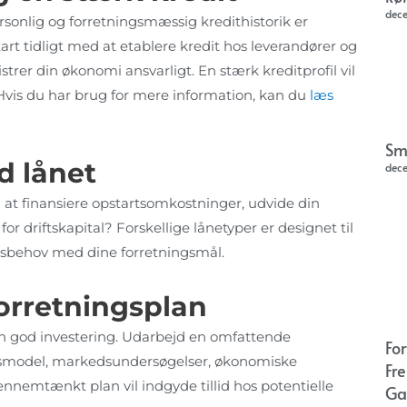
dec
sonlig og forretningsmæssig kredithistorik er
tart tidligt med at etablere kredit hos leverandører og
strer din økonomi ansvarligt. En stærk kreditprofil vil
 Hvis du har brug for mere information, kan du
læs
Sm
d lånet
dec
 at finansiere opstartsomkostninger, udvide din
r driftskapital? Forskellige lånetyper er designet til
ngsbehov med dine forretningsmål.
orretningsplan
r en god investering. Udarbejd en omfattende
Fo
ingsmodel, markedsundersøgelser, økonomiske
Fr
ennemtænkt plan vil indgyde tillid hos potentielle
Ga