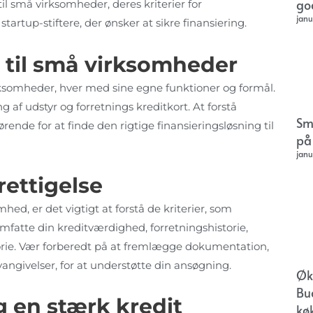
go
n til små virksomheder, deres kriterier for
janu
startup-stiftere, der ønsker at sikre finansiering.
n til små virksomheder
virksomheder, hver med sine egne funktioner og formål.
g af udstyr og forretnings kreditkort. At forstå
Sm
ende for at finde den rigtige finansieringsløsning til
på
janu
rettigelse
hed, er det vigtigt at forstå de kriterier, som
 omfatte din kreditværdighed, forretningshistorie,
rie. Vær forberedt på at fremlægge dokumentation,
angivelser, for at understøtte din ansøgning.
Øk
Bu
g en stærk kredit
kø