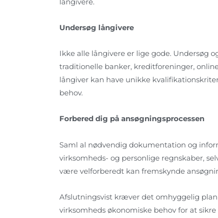
långivere.
Undersøg långivere
Ikke alle långivere er lige gode. Undersøg 
traditionelle banker, kreditforeninger, onli
långiver kan have unikke kvalifikationskriteri
behov.
Forbered dig på ansøgningsprocessen
Saml al nødvendig dokumentation og inform
virksomheds- og personlige regnskaber, selv
være velforberedt kan fremskynde ansøgni
Afslutningsvist kræver det omhyggelig planl
virksomheds økonomiske behov for at sikre fi