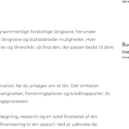
dec
og sammenlign forskellige långivere, herunder
ne långivere og statsstøttede muligheder. Hver
Bu
er og lånevilkår, så find den, der passer bedst til dine
me
nov
ation, før du ansøger om et lån. Det omfatter
angivelser, forretningsplaner og kreditrapporter. At
ngsprocessen.
ægning, research og en solid forståelse af din
nansiering til din opstart. Ved at udforske de