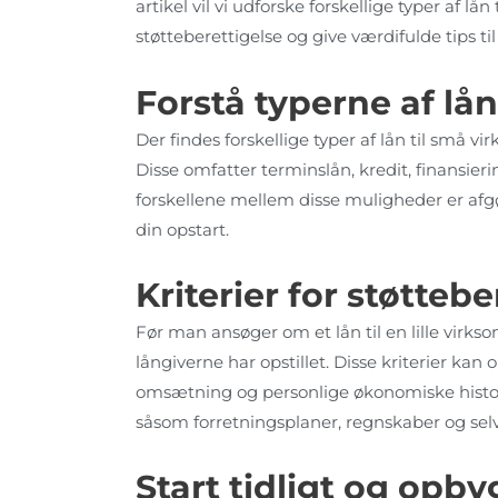
artikel vil vi udforske forskellige typer af lå
støtteberettigelse og give værdifulde tips til 
Forstå typerne af lå
Der findes forskellige typer af lån til små 
Disse omfatter terminslån, kredit, finansierin
forskellene mellem disse muligheder er afgør
din opstart.
Kriterier for støttebe
Før man ansøger om et lån til en lille virksom
långiverne har opstillet. Disse kriterier kan
omsætning og personlige økonomiske histo
såsom forretningsplaner, regnskaber og selv
Start tidligt og opby