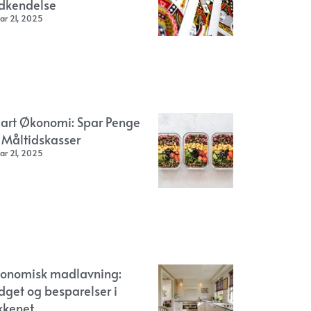
dkendelse
ar 21, 2025
art Økonomi: Spar Penge
 Måltidskasser
ar 21, 2025
onomisk madlavning:
dget og besparelser i
kkenet