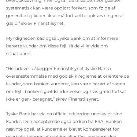
overopkrævning, men også i de tilfælde, hvor gælden
systematisk kan være opgjort forkert, som følge af
generelle fejlkilder, ikke må fortsætte opkrævningen af
gæld,” skrev Finanstilsynet.
Myndigheden bad også Jyske Bank om at informere
berørte kunder om disse fejl, så de ville vide om
situationen.
“Herudover pålægger Finanstilsynet Jyske Bank i
overensstemmelse med god skik reglerne at orientere de
kunder, som banken vurderer, kan være berørt af sagen
om fejl i bankens gældsinddrivelse, og hvis gæld fortsat
ikke er gen- beregnet,” skrev Finanstilsynet.
Jyske Bank har via en officiel erklæring undskyldt sine
kunder. Den accepterede også ordren fra FSA. Banken
nævnte også, at kunderne er blevet kompenseret for
overbelastningen af gælden eller fået nedbragt den