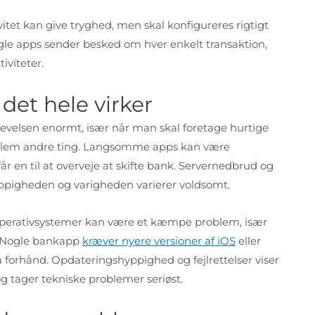
itet kan give tryghed, men skal konfigureres rigtigt
 Nogle apps sender besked om hver enkelt transaktion,
viteter.
 det hele virker
levelsen enormt, især når man skal foretage hurtige
mellem andre ting. Langsomme apps kan være
r en til at overveje at skifte bank. Servernedbrud og
yppigheden og varigheden varierer voldsomt.
 operativsystemer kan være et kæmpe problem, især
. Nogle bankapp
kræver nyere versioner af iOS
eller
forhånd. Opdateringshyppighed og fejlrettelser viser
g tager tekniske problemer seriøst.