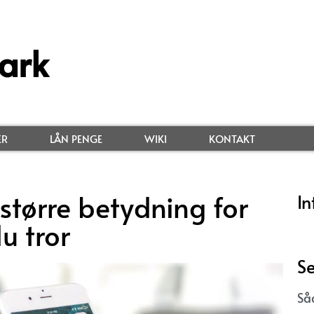
ark
ER
LÅN PENGE
WIKI
KONTAKT
tørre betydning for
In
u tror
Se
Så