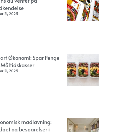
ns du venter på
dkendelse
ar 21, 2025
art Økonomi: Spar Penge
 Måltidskasser
ar 21, 2025
onomisk madlavning:
dget og besparelser i