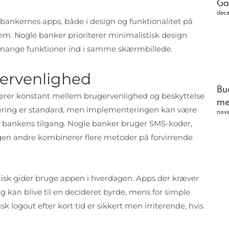
Ga
dec
bankernes apps, både i design og funktionalitet på
m. Nogle banker prioriterer minimalistisk design
 mange funktioner ind i samme skærmbillede.
gervenlighed
Bu
cerer konstant mellem brugervenlighed og beskyttelse
me
icering er standard, men implementeringen kan være
nov
f bankens tilgang. Nogle banker bruger SMS-koder,
 igen andre kombinerer flere metoder på forvirrende
tisk gider bruge appen i hverdagen. Apps der kræver
kan blive til en decideret byrde, mens for simple
k logout efter kort tid er sikkert men irriterende, hvis