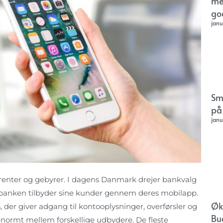
me
go
janu
Sm
på
janu
renter og gebyrer. I dagens Danmark drejer bankvalg
om banken tilbyder sine kunder gennem deres mobilapp.
Øk
 der giver adgang til kontooplysninger, overførsler og
Bu
enormt mellem forskellige udbydere. De fleste