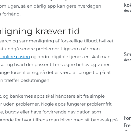
kø
om ugen, så en dårlig app kan gøre hverdagen
dec
 forhånd.
igning kræver tid
arch og sammenligning af forskellige tilbud, hvilket
at undgå senere problemer. Ligesom når man
Sm
 online casino
og andre digitale tjenester, skal man
dec
lser og hvad der passer til ens egne behov og vaner.
 forestiller sig, så det er værd at bruge tid på at
 træffer beslutningen.
 og bankernes apps skal håndtere alt fra simple
r uden problemer. Nogle apps fungerer problemfrit
, buggy eller have forvirrende navigation som
Fo
rende for hvor tilfreds man bliver med sit bankvalg på
Fr