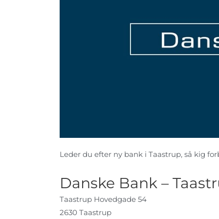
Leder du efter ny bank i Taastrup, så kig forb
Danske Bank – Taast
Taastrup Hovedgade 54
2630 Taastrup