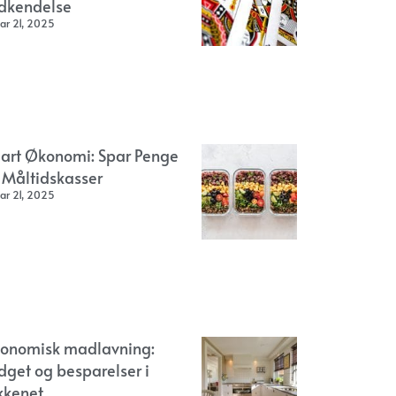
dkendelse
ar 21, 2025
art Økonomi: Spar Penge
 Måltidskasser
ar 21, 2025
onomisk madlavning:
dget og besparelser i
kkenet