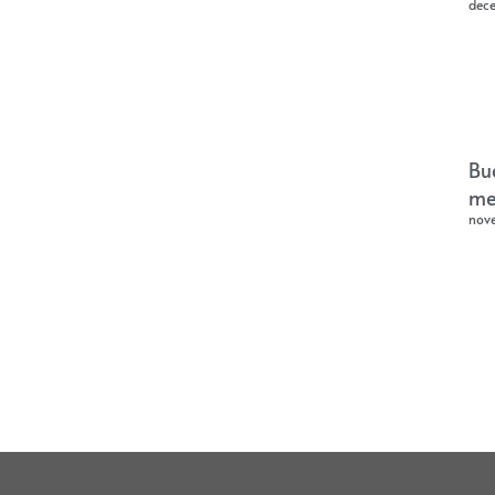
dec
Bu
me
nov