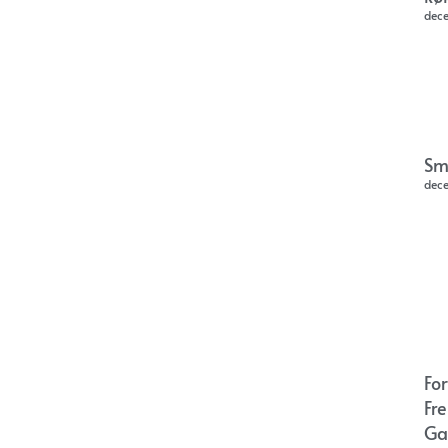
dec
Sm
dec
Fo
Fr
Ga