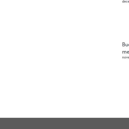
dec
Bu
me
nov