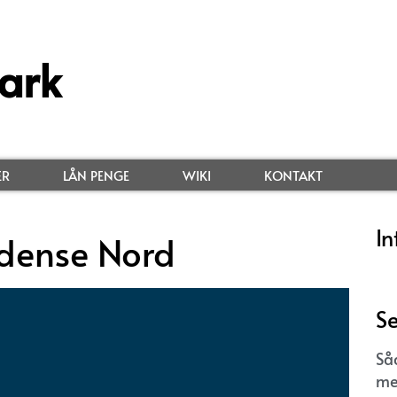
ark
ER
LÅN PENGE
WIKI
KONTAKT
In
dense Nord
Se
Så
me