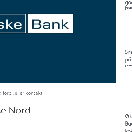
go
janu
Sm
på
janu
forbi, eller kontakt
se Nord
Øk
Bu
kø