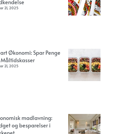
dkendelse
ar 21, 2025
art Økonomi: Spar Penge
 Måltidskasser
ar 21, 2025
onomisk madlavning:
dget og besparelser i
kkenet