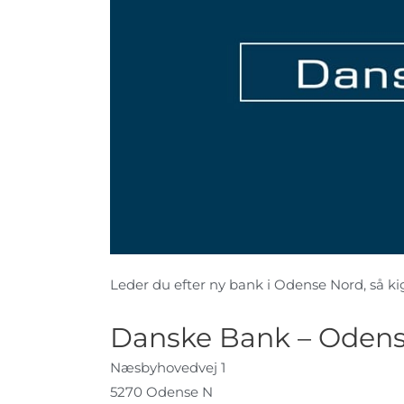
Leder du efter ny bank i Odense Nord, så kig 
Danske Bank – Oden
Næsbyhovedvej 1
5270 Odense N