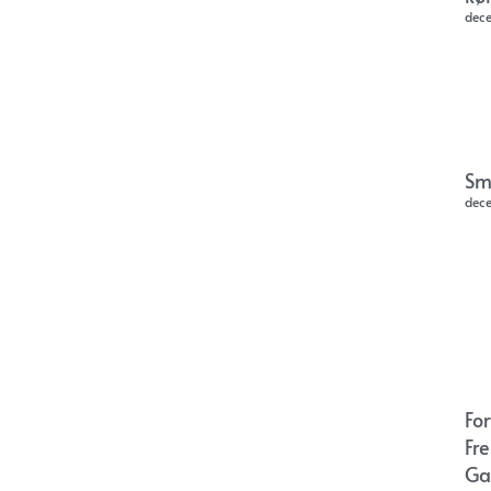
dec
Sm
dec
Fo
Fr
Ga