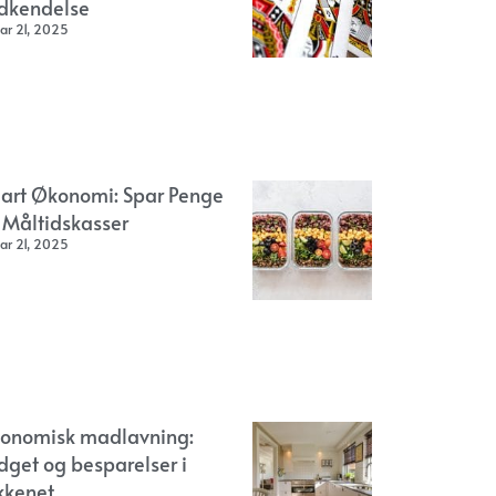
dkendelse
ar 21, 2025
art Økonomi: Spar Penge
 Måltidskasser
ar 21, 2025
onomisk madlavning:
dget og besparelser i
kkenet