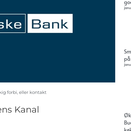
go
janu
Sm
på
janu
g forbi, eller kontakt
ns Kanal
Øk
Bu
kø