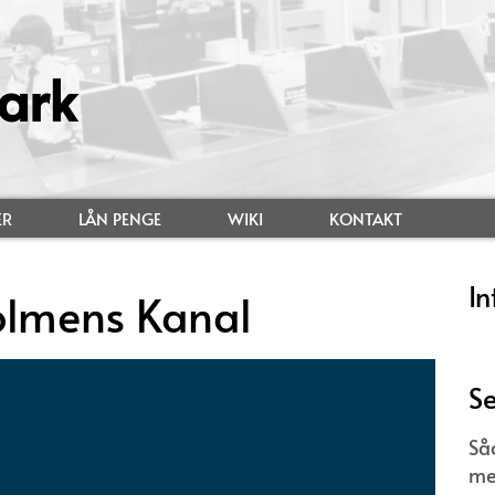
ark
ER
LÅN PENGE
WIKI
KONTAKT
In
olmens Kanal
Se
Så
me