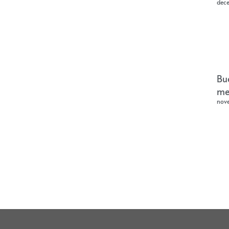
dec
Bu
me
nov