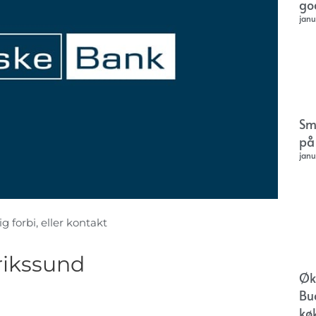
go
janu
Sm
på
janu
g forbi, eller kontakt
rikssund
Øk
Bu
kø