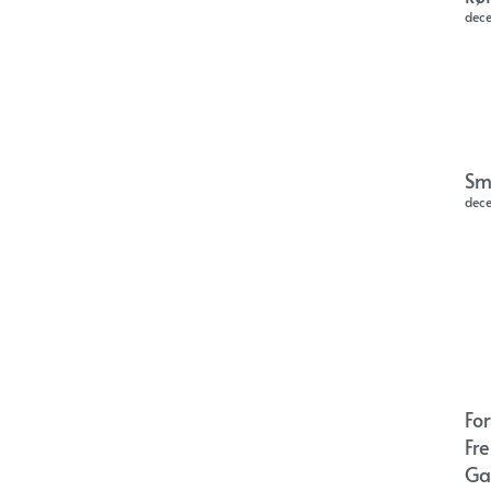
dec
Sm
dec
Fo
Fr
Ga