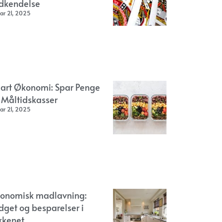
dkendelse
ar 21, 2025
art Økonomi: Spar Penge
 Måltidskasser
ar 21, 2025
onomisk madlavning:
dget og besparelser i
kkenet