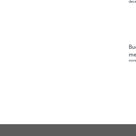
dec
Bu
me
nov