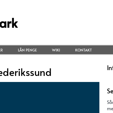
ark
ER
LÅN PENGE
WIKI
KONTAKT
In
ederikssund
Se
Så
me