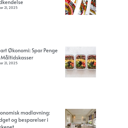
dkendelse
ar 21, 2025
art Økonomi: Spar Penge
 Måltidskasser
ar 21, 2025
onomisk madlavning:
dget og besparelser i
kkenet