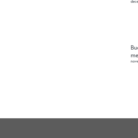
dec
Bu
me
nov