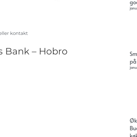
go
janu
eller kontakt
s Bank – Hobro
Sm
på
janu
Øk
Bu
kø