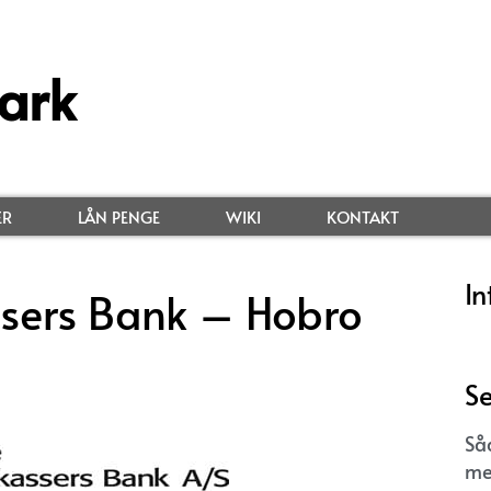
ark
ER
LÅN PENGE
WIKI
KONTAKT
In
sers Bank – Hobro
Se
Så
me