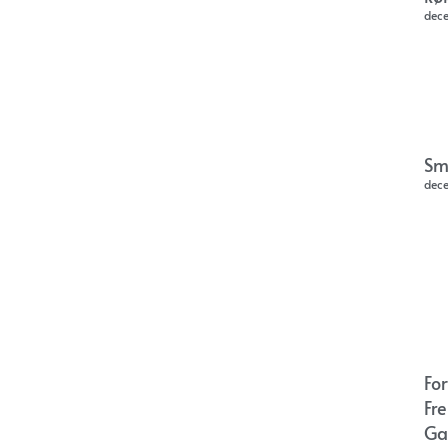
dec
Sm
dec
Fo
Fr
Ga