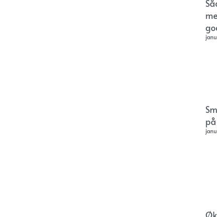
Så
me
go
janu
Sm
på
janu
Øk