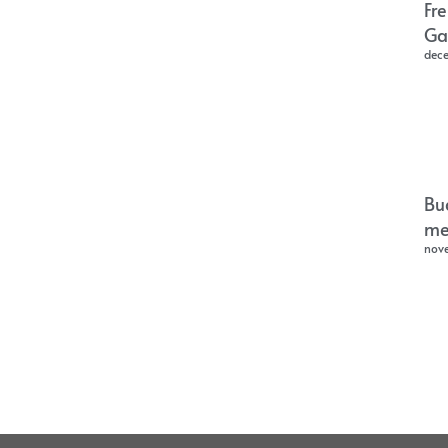
Fr
Ga
dec
Bu
me
nov