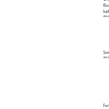
Bu
kø
dec
Sm
dec
Fo