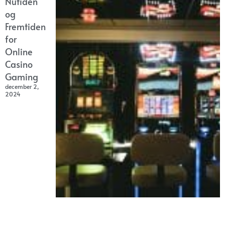
Nutiden
og
Fremtiden
for
Online
Casino
Gaming
december 2,
2024