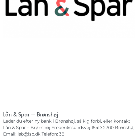
Lån & Spar – Brønshøj
Leder du efter ny bank i Brønshøj, så kig forbi, eller kontakt
Lån & Spar – Brønshøj Frederikssundsvej 154D 2700 Brønshøj
Email:
lsb@lsb.dk
Telefon: 38