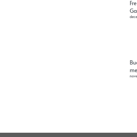
Fr
Ga
dec
Bu
me
nov