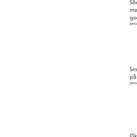
Så
me
go
janu
Sm
på
janu
Øk