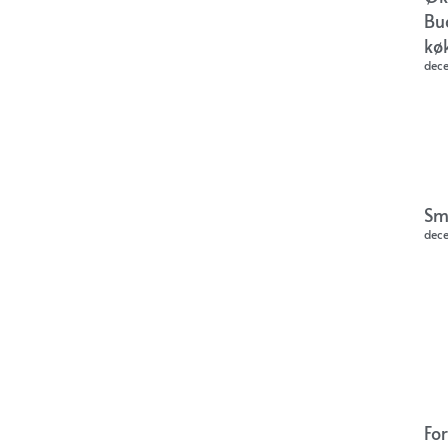
Bu
kø
dec
Sm
dec
Fo