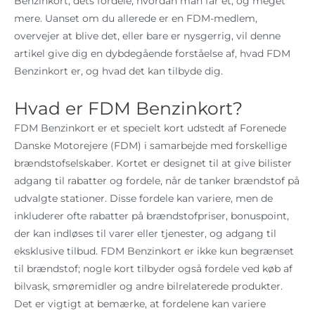
Benzinkort, dets fordele, hvordan man får et, og meget
mere. Uanset om du allerede er en FDM-medlem,
overvejer at blive det, eller bare er nysgerrig, vil denne
artikel give dig en dybdegående forståelse af, hvad FDM
Benzinkort er, og hvad det kan tilbyde dig.
Hvad er FDM Benzinkort?
FDM Benzinkort er et specielt kort udstedt af Forenede
Danske Motorejere (FDM) i samarbejde med forskellige
brændstofselskaber. Kortet er designet til at give bilister
adgang til rabatter og fordele, når de tanker brændstof på
udvalgte stationer. Disse fordele kan variere, men de
inkluderer ofte rabatter på brændstofpriser, bonuspoint,
der kan indløses til varer eller tjenester, og adgang til
eksklusive tilbud. FDM Benzinkort er ikke kun begrænset
til brændstof; nogle kort tilbyder også fordele ved køb af
bilvask, smøremidler og andre bilrelaterede produkter.
Det er vigtigt at bemærke, at fordelene kan variere