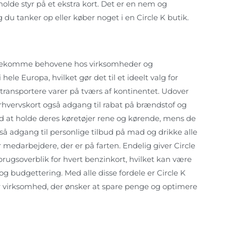
holde styr på et ekstra kort. Det er en nem og
u tanker op eller køber noget i en Circle K butik.
imødekomme behovene hos virksomheder og
ele Europa, hvilket gør det til et ideelt valg for
r transportere varer på tværs af kontinentet. Udover
K Erhvervskort også adgang til rabat på brændstof og
 at holde deres køretøjer rene og kørende, mens de
så adgang til personlige tilbud på mad og drikke alle
r medarbejdere, der er på farten. Endelig giver Circle
brugsoverblik for hvert benzinkort, hvilket kan være
g budgettering. Med alle disse fordele er Circle K
er virksomhed, der ønsker at spare penge og optimere