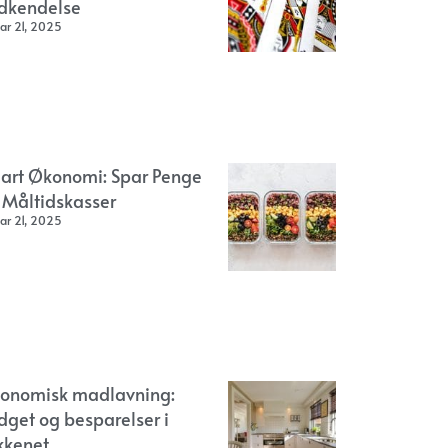
dkendelse
ar 21, 2025
art Økonomi: Spar Penge
 Måltidskasser
ar 21, 2025
onomisk madlavning:
dget og besparelser i
kkenet