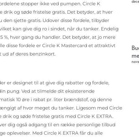
dec
n fordelene stopper ikke ved pumpen. Circle K
 drik og søde fristelse gratis. Det betyder, at hver
den sjette gratis. Udover disse fordele, tilbyder
ilket kan give dig ro i sindet, når du tanker. Endelig
,5 %, hver gang du handler. Det betyder, at jo mere
le disse fordele er Circle K Mastercard et attraktivt
Bu
t ud af deres benzinkort.
me
nov
r er designet til at give dig rabatter og fordele,
din pung. Ved at tilmelde dit eksisterende
matisk 10 øre i rabat pr. liter brændstof, og denne
, afhængigt af hvor meget du tanker. Ligesom med Circle
e drik og søde fristelse gratis med Circle K EXTRA.
ver dig også adgang til en række personlige tilbud
ge oplevelser. Med Circle K EXTRA får du alle