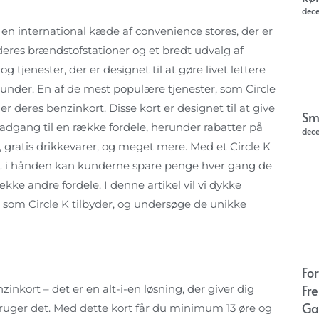
dec
r en international kæde af convenience stores, der er
deres brændstofstationer og et bredt udvalg af
g tjenester, der er designet til at gøre livet lettere
kunder. En af de mest populære tjenester, som Circle
 er deres benzinkort. Disse kort er designet til at give
Sm
dgang til en række fordele, herunder rabatter på
dec
 gratis drikkevarer, og meget mere. Med et Circle K
t i hånden kan kunderne spare penge hver gang de
ke andre fordele. I denne artikel vil vi dykke
, som Circle K tilbyder, og undersøge de unikke
Fo
Fr
inkort – det er en alt-i-en løsning, der giver dig
Ga
ruger det. Med dette kort får du minimum 13 øre og