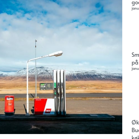
go
janu
Sm
på
janu
Øk
Bu
kø