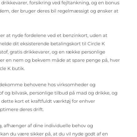
 drikkevarer, forsikring ved fejltankning, og en bonus
or dem, der bruger deres bil regelmæssigt og ønsker at
er at nyde fordelene ved et benzinkort, uden at
lmelde dit eksisterende betalingskort til Circle K
tof, gratis drikkevarer, og en række personlige
ønsker en nem og bekvem måde at spare penge på, hver
cle K butik.
imødekomme behovene hos virksomheder og
 og bilvask, personlige tilbud på mad og drikke, og
r dette kort et kraftfuldt værktøj for enhver
timere deres drift.
dig, afhænger af dine individuelle behov og
kan du være sikker på, at du vil nyde godt af en