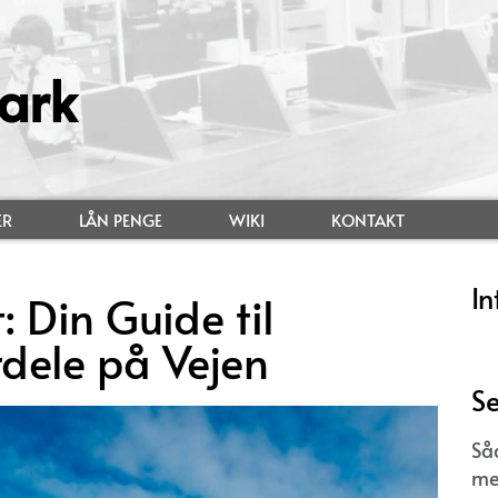
ark
ER
LÅN PENGE
WIKI
KONTAKT
In
: Din Guide til
rdele på Vejen
Se
Så
me