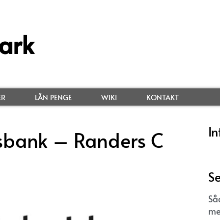
ark
ER
LÅN PENGE
WIKI
KONTAKT
In
sbank – Randers C
Se
Så
me