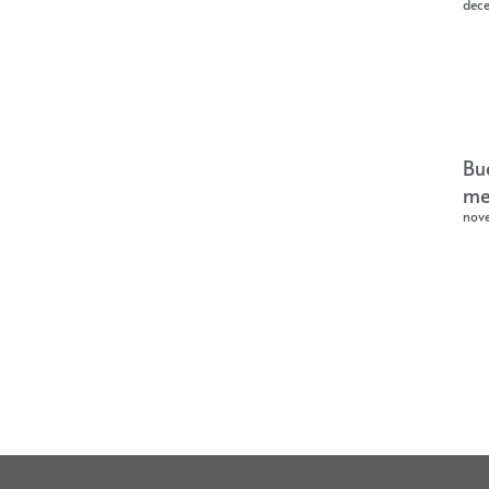
dec
Bu
me
nov