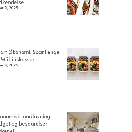
dkendelse
ar 21, 2025
art Økonomi: Spar Penge
 Måltidskasser
ar 21, 2025
onomisk madlavning:
dget og besparelser i
kkenet