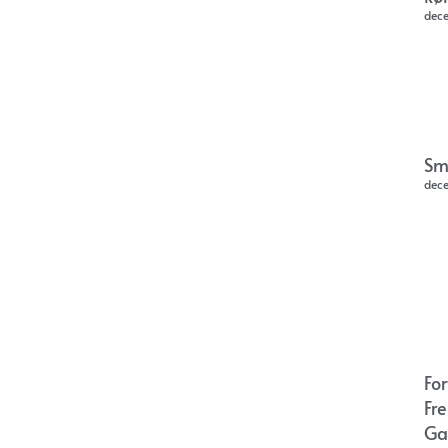
dec
Sm
dec
Fo
Fr
Ga