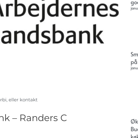
go
janu
Sm
på
janu
rbi, eller kontakt
nk – Randers C
Øk
Bu
kø