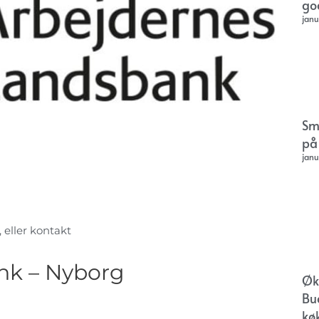
go
janu
Sm
på
janu
, eller kontakt
nk – Nyborg
Øk
Bu
kø