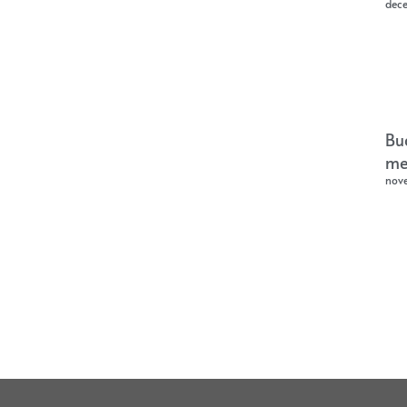
dec
Bu
me
nov