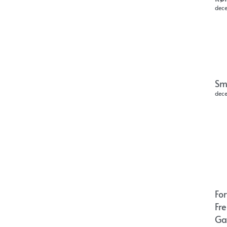
dec
Sm
dec
Fo
Fr
Ga