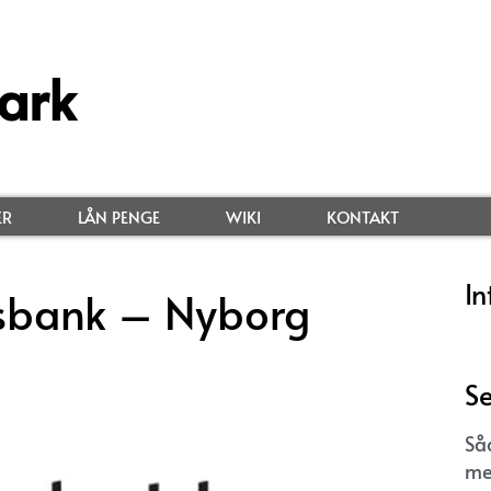
ark
ER
LÅN PENGE
WIKI
KONTAKT
In
sbank – Nyborg
Se
Så
me