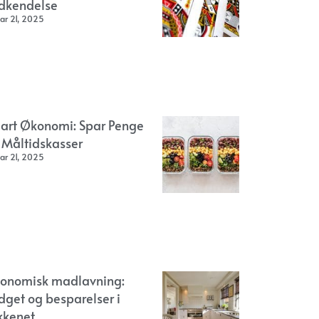
dkendelse
ar 21, 2025
art Økonomi: Spar Penge
 Måltidskasser
ar 21, 2025
onomisk madlavning:
dget og besparelser i
kkenet