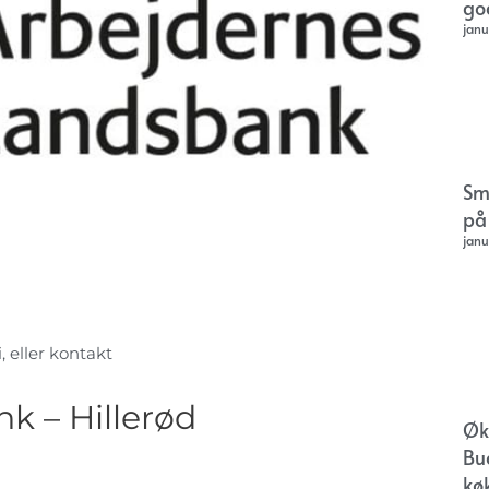
go
janu
Sm
på
janu
, eller kontakt
k – Hillerød
Øk
Bu
kø