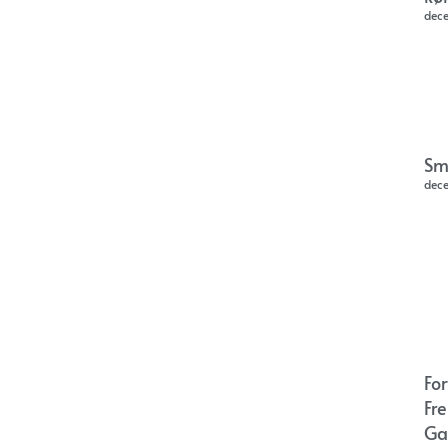
dec
Sm
dec
Fo
Fr
Ga