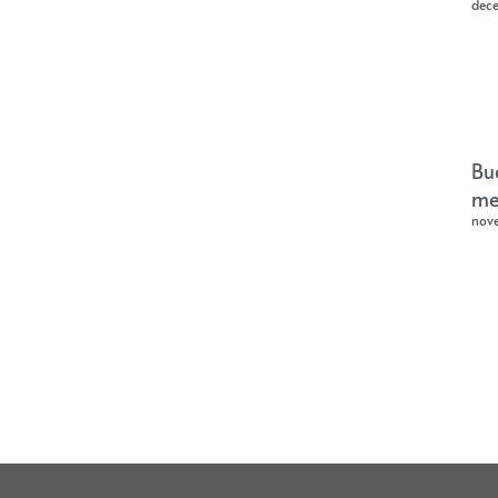
dec
Bu
me
nov