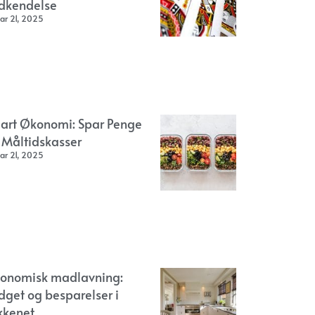
dkendelse
ar 21, 2025
art Økonomi: Spar Penge
 Måltidskasser
ar 21, 2025
onomisk madlavning:
dget og besparelser i
kkenet