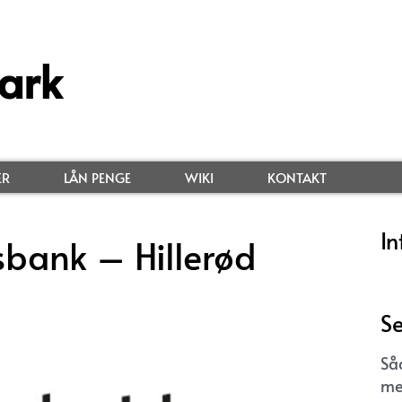
ark
ER
LÅN PENGE
WIKI
KONTAKT
In
bank – Hillerød
Se
Så
me