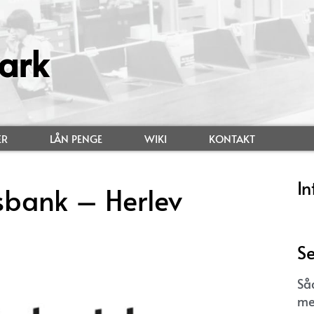
ark
ER
LÅN PENGE
WIKI
KONTAKT
In
sbank – Herlev
Se
Så
me