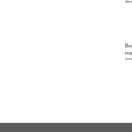
dec
Bu
me
nov