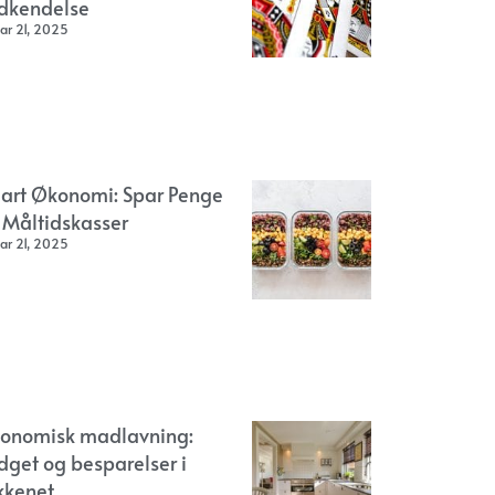
dkendelse
ar 21, 2025
art Økonomi: Spar Penge
 Måltidskasser
ar 21, 2025
onomisk madlavning:
dget og besparelser i
kkenet