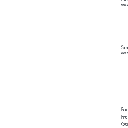
dec
Sm
dec
Fo
Fr
Ga