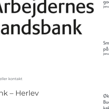
go
janu
Sm
på
janu
 eller kontakt
k – Herlev
Øk
Bu
kø