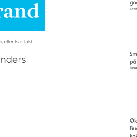
go
janu
i, eller kontakt
Sm
anders
på
janu
Øk
Bu
kø