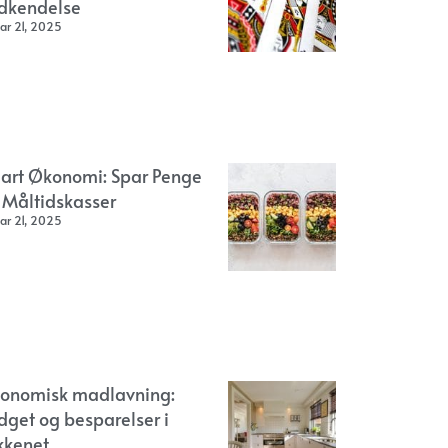
dkendelse
ar 21, 2025
art Økonomi: Spar Penge
 Måltidskasser
ar 21, 2025
onomisk madlavning:
dget og besparelser i
kkenet