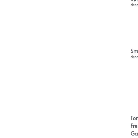
dec
Sm
dec
Fo
Fr
Ga