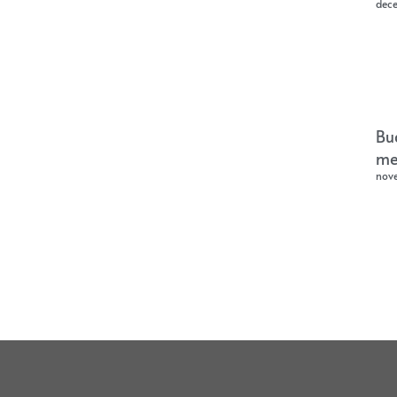
dec
Bu
me
nov