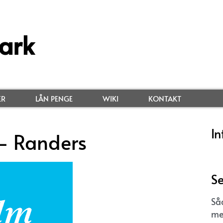
ark
ER
LÅN PENGE
WIKI
KONTAKT
In
– Randers
Se
Så
me