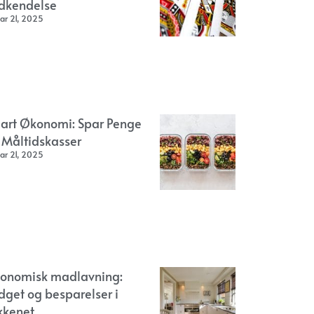
dkendelse
ar 21, 2025
art Økonomi: Spar Penge
 Måltidskasser
ar 21, 2025
onomisk madlavning:
dget og besparelser i
kkenet