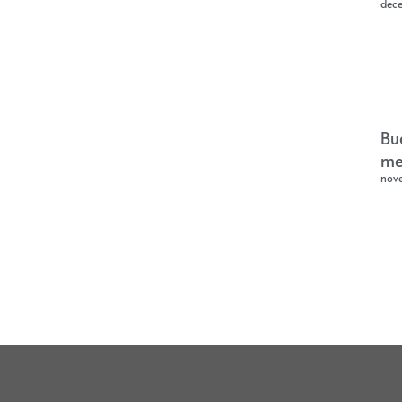
dec
Bu
me
nov