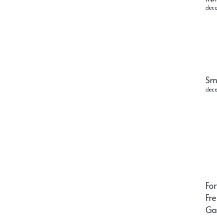
dec
Sm
dec
Fo
Fr
Ga