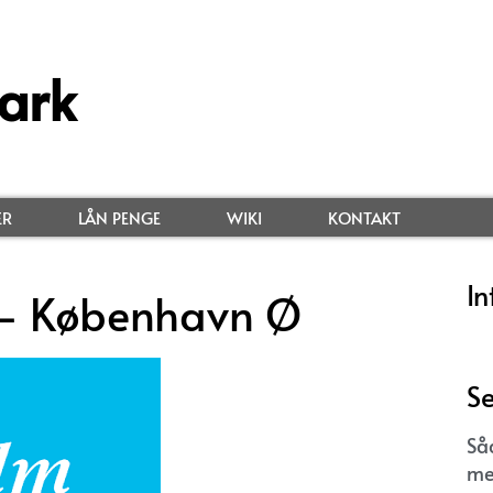
ark
ER
LÅN PENGE
WIKI
KONTAKT
In
 – København Ø
Se
Så
me