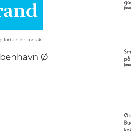
go
janu
 forbi, eller kontakt
Sm
øbenhavn Ø
på
janu
Øk
Bu
kø