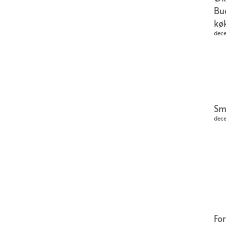
Bu
kø
dec
Sm
dec
Fo