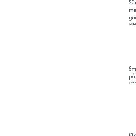
Så
me
go
janu
Sm
på
janu
Øk