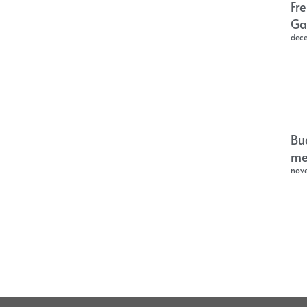
Fr
Ga
dec
Bu
me
nov